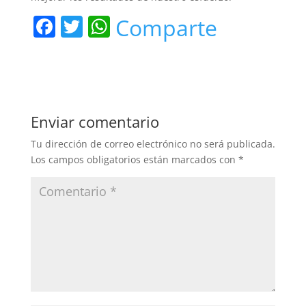
F
T
W
Comparte
a
w
h
c
itt
at
e
er
s
b
A
Enviar comentario
o
p
Tu dirección de correo electrónico no será publicada.
o
p
Los campos obligatorios están marcados con
*
k