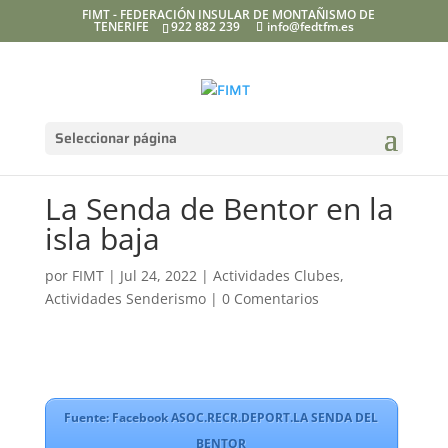
FIMT - FEDERACIÓN INSULAR DE MONTAÑISMO DE
TENERIFE
922 882 239
info@fedtfm.es
Seleccionar página
La Senda de Bentor en la
isla baja
por
FIMT
|
Jul 24, 2022
|
Actividades Clubes
,
Actividades Senderismo
|
0 Comentarios
Fuente: Facebook ASOC.RECR.DEPORT.LA SENDA DEL
BENTOR