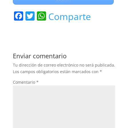
F
T
W
Comparte
a
w
h
c
itt
at
e
er
s
b
A
Enviar comentario
o
p
Tu dirección de correo electrónico no será publicada.
o
p
Los campos obligatorios están marcados con
*
k
Comentario
*