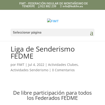
FIMT - FEDERACIÓN INSULAR DE MONTAÑISMO DE
TENERIFE
922 882 239
info@fedtfm.es
Seleccionar página
Liga de Senderismo
FEDME
por
FIMT
|
Jul 4, 2022
|
Actividades Clubes
,
Actividades Senderismo
|
0 Comentarios
De libre participación para todos
los Federados FEDME