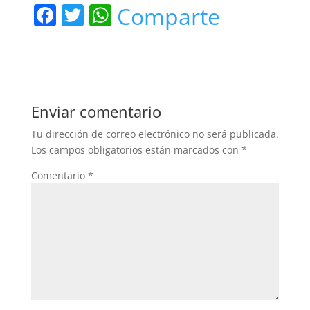
F
T
W
Comparte
a
w
h
c
itt
at
e
er
s
b
A
Enviar comentario
o
p
Tu dirección de correo electrónico no será publicada.
o
p
Los campos obligatorios están marcados con
*
k
Comentario
*