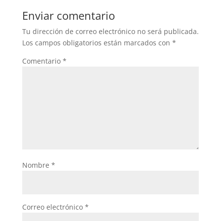
b
A
Enviar comentario
o
p
Tu dirección de correo electrónico no será publicada.
o
p
Los campos obligatorios están marcados con
*
k
Comentario
*
Nombre
*
Correo electrónico
*