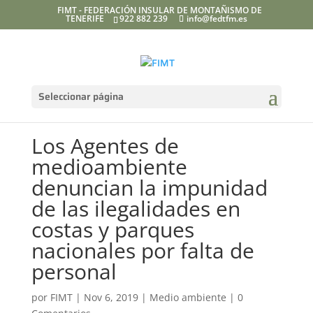
FIMT - FEDERACIÓN INSULAR DE MONTAÑISMO DE
TENERIFE
922 882 239
info@fedtfm.es
Seleccionar página
Los Agentes de
medioambiente
denuncian la impunidad
de las ilegalidades en
costas y parques
nacionales por falta de
personal
por
FIMT
|
Nov 6, 2019
|
Medio ambiente
|
0