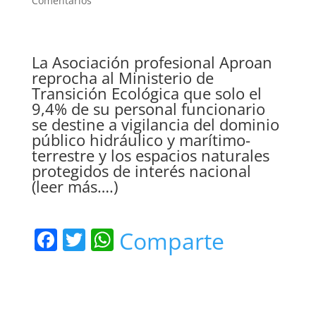
Comentarios
La Asociación profesional Aproan
reprocha al Ministerio de
Transición Ecológica que solo el
9,4% de su personal funcionario
se destine a vigilancia del dominio
público hidráulico y marítimo-
terrestre y los espacios naturales
protegidos de interés nacional
(leer más….)
F
T
W
Comparte
a
w
h
c
itt
at
e
er
s