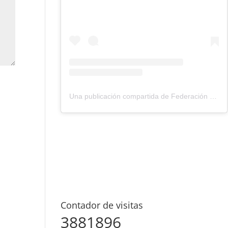
Una publicación compartida de Federación Montañismo Tenerife (@federacion_montanismo_tenerife)
Contador de visitas
3881896