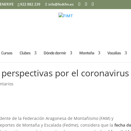
ENERIFE
922 882 239
info@fedtfm.es
Cursos
Clubes
Dónde dormir
Montaña
Vocalías
 perspectivas por el coronavirus
ntarios
idente de la Federación Aragonesa de Montañismo (FAM) y
Deportes de Montaña y Escalada (Fedme), considera que la
fecha d