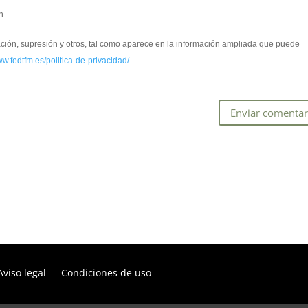
n.
cación, supresión y otros, tal como aparece en la información ampliada que puede
ww.fedtfm.es/politica-de-privacidad/
*
Aviso legal
Condiciones de uso