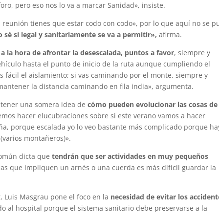
oro, pero eso nos lo va a marcar Sanidad», insiste.
 reunión tienes que estar codo con codo», por lo que aquí no se 
o sé si legal y sanitariamente se va a permitir»,
afirma.
 a la hora de afrontar la desescalada, puntos a favor
, siempre y
ículo hasta el punto de inicio de la ruta aunque cumpliendo el
s fácil el aislamiento; si vas caminando por el monte, siempre y
antener la distancia caminando en fila india», argumenta.
 tener una somera idea de
cómo pueden evolucionar las cosas de
mos hacer elucubraciones sobre si este verano vamos a hacer
ña, porque escalada yo lo veo bastante más complicado porque ha
 (varios montañeros)».
 común dicta que
tendrán que ser actividades en muy pequeños
las que impliquen un arnés o una cuerda es más difícil guardar la
 Luis Masgrau pone el foco en la
necesidad de evitar los accident
 al hospital porque el sistema sanitario debe preservarse a la