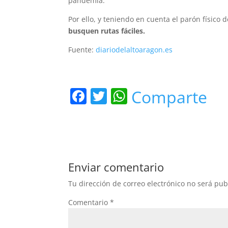
pandemia.
Por ello, y teniendo en cuenta el parón físic
busquen rutas fáciles.
Fuente:
diariodelaltoaragon.es
F
T
W
Comparte
a
w
h
c
itt
at
e
er
s
b
A
Enviar comentario
o
p
Tu dirección de correo electrónico no será pub
o
p
Comentario
*
k