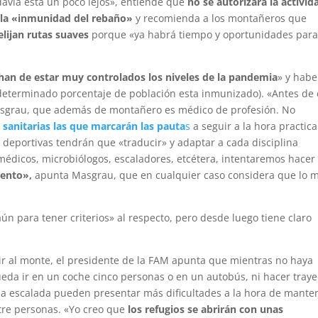
avía está un poco lejos», entiende que
no se autorizará la activid
 la «inmunidad del rebaño»
y recomienda a los montañeros que
elijan rutas suaves
porque «ya habrá tiempo y oportunidades par
an de estar muy controlados los niveles de la pandemia
» y habe
eterminado porcentaje de población esta inmunizado). «Antes de
asgrau, que además de montañero es médico de profesión. No
 sanitarias las que marcarán las pauta
s
a seguir a la hora practica
 deportivas tendrán que «traducir» y adaptar a cada disciplina
 médicos, microbiólogos, escaladores, etcétera, intentaremos hacer
iento»,
apunta Masgrau, que en cualquier caso considera que lo m
 para tener criterios» al respecto, pero desde luego tiene claro
ir al monte, el presidente de la FAM apunta que mientras no haya
eda ir en un coche cinco personas o en un autobús, ni hacer traye
y la escalada pueden presentar más dificultades a la hora de mante
tre personas. «Yo creo que
los refugios se abrirán con unas