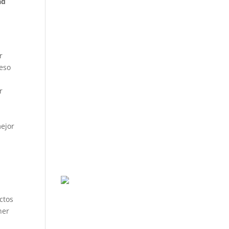
ad
a
r
 eso
r
ejor
ctos
ner