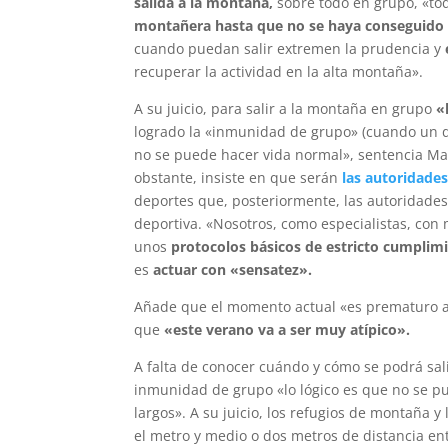
salida a la montaña,
sobre todo en grupo, «tod
montañera hasta que no se haya conseguido
cuando puedan salir extremen la prudencia y
recuperar la actividad en la alta montaña».
A su juicio, para salir a la montaña en grupo
«h
logrado la «inmunidad de grupo» (cuando un d
no se puede hacer vida normal», sentencia M
obstante, insiste en que serán
las autoridades
deportes que, posteriormente, las autoridades
deportiva. «Nosotros, como especialistas, con
unos
protocolos básicos de estricto cumplim
es
actuar con «sensatez».
Añade que el momento actual «es prematuro aún
que
«este verano va a ser muy atípico».
A falta de conocer cuándo y cómo se podrá sal
inmunidad de grupo «lo lógico es que no se pu
largos». A su juicio, los refugios de montaña 
el metro y medio o dos metros de distancia en