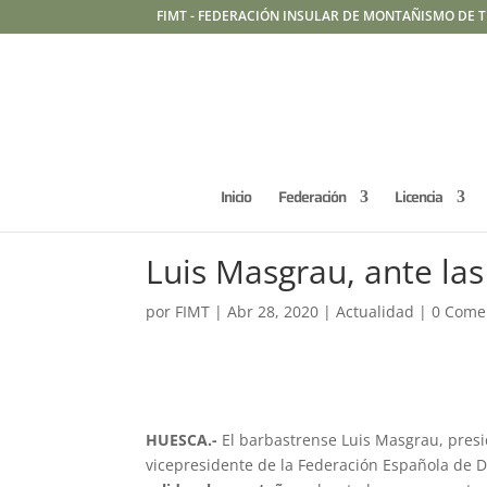
FIMT - FEDERACIÓN INSULAR DE MONTAÑISMO DE T
Inicio
Federación
Licencia
Luis Masgrau, ante las
por
FIMT
|
Abr 28, 2020
|
Actualidad
|
0 Come
HUESCA.-
El barbastrense Luis Masgrau, pres
vicepresidente de la Federación Española de 