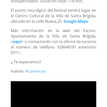
insospechados. Duración total: 118 min.
El punto neurálgico del festival tendrá lugar en
el Centro Cultural de la Villa de Santa Brígida,
ubicado en la calle Nueva,25.
Google Maps
.
Más información en la web del Excmo.
Ayuntamiento de la Villa de Santa Brígida,
<
aquí
> o contactando con la oficina de turismo
al número de teléfono 928648181 extensión
0311..
¡¡ Te esperamos!!
Fuente:
fecamon.es