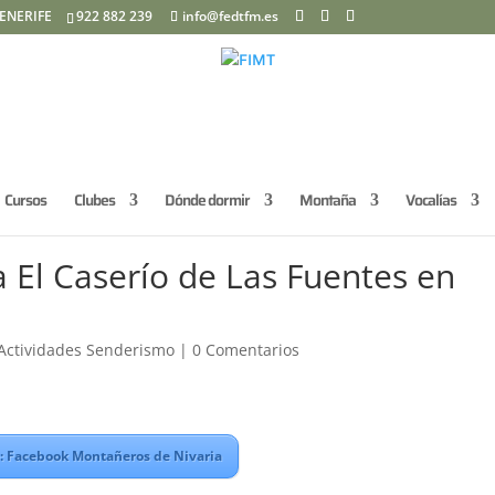
ENERIFE
922 882 239
info@fedtfm.es
Cursos
Clubes
Dónde dormir
Montaña
Vocalías
 El Caserío de Las Fuentes en
Actividades Senderismo
|
0 Comentarios
: Facebook Montañeros de Nivaria