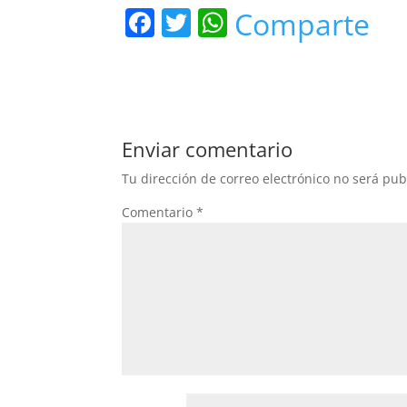
F
T
W
Comparte
a
w
h
c
itt
at
e
er
s
b
A
Enviar comentario
o
p
Tu dirección de correo electrónico no será pub
o
p
Comentario
*
k