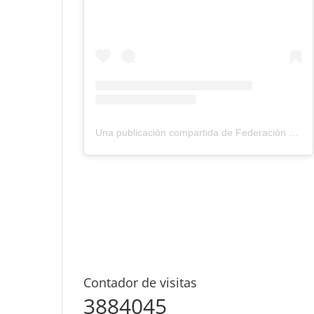
Una publicación compartida de Federación Montañismo Tenerife (@federacion_montanismo_tenerife)
Contador de visitas
3884045