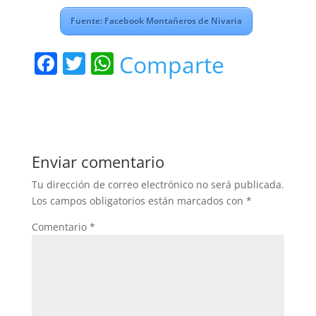
Fuente: Facebook Montañeros de Nivaria
F
T
W
Comparte
a
w
h
c
itt
at
e
er
s
b
A
Enviar comentario
o
p
Tu dirección de correo electrónico no será publicada.
o
p
Los campos obligatorios están marcados con
*
k
Comentario
*