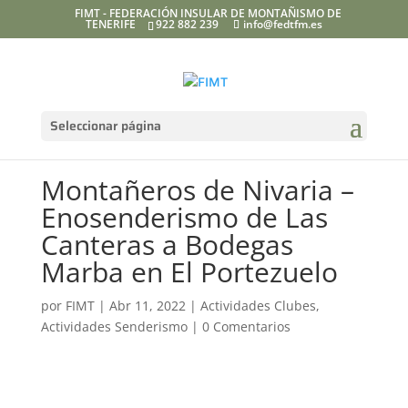
FIMT - FEDERACIÓN INSULAR DE MONTAÑISMO DE
TENERIFE
922 882 239
info@fedtfm.es
Seleccionar página
Montañeros de Nivaria –
Enosenderismo de Las
Canteras a Bodegas
Marba en El Portezuelo
por
FIMT
|
Abr 11, 2022
|
Actividades Clubes
,
Actividades Senderismo
|
0 Comentarios