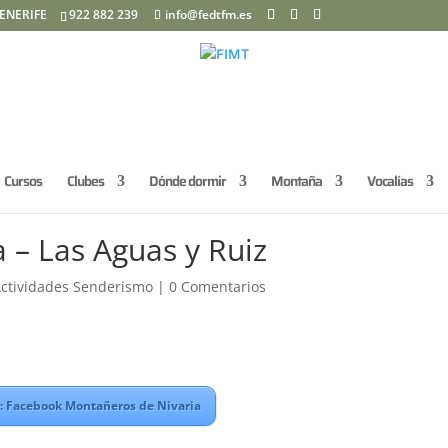
ENERIFE
922 882 239
info@fedtfm.es
Cursos
Clubes
Dónde dormir
Montaña
Vocalías
 – Las Aguas y Ruiz
ctividades Senderismo
|
0 Comentarios
: Facebook Montañeros de Nivaria