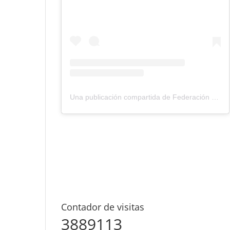
Una publicación compartida de Federación Montañismo Tenerife (@federacion_montanismo_tenerife)
Contador de visitas
3889113