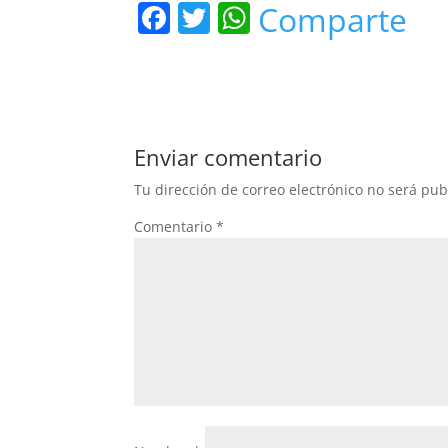
F
T
W
Comparte
a
w
h
c
itt
at
e
er
s
b
A
Enviar comentario
o
p
Tu dirección de correo electrónico no será pub
o
p
Comentario
*
k