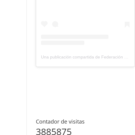
Una publicación compartida de Federación Montañismo Tenerife (@federacion_montanismo_tenerife)
Contador de visitas
3885875