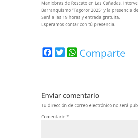
Maniobras de Rescate en Las Cañadas, Interve
Barranquismo “Tagoror 2025” y la presencia de
Será a las 19 horas y entrada gratuita.
Esperamos contar con tú presencia.
F
T
W
Comparte
a
w
h
c
itt
at
e
er
s
b
A
Enviar comentario
o
p
Tu dirección de correo electrónico no será pub
o
p
Comentario
*
k