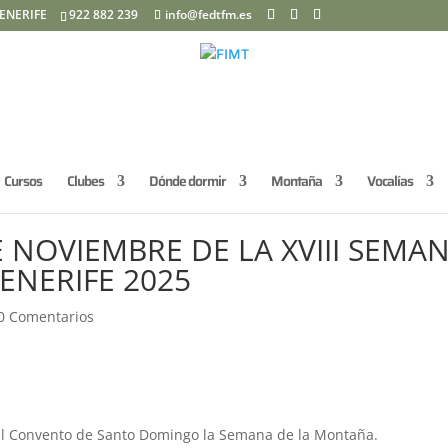
ENERIFE
922 882 239
info@fedtfm.es
Cursos
Clubes
Dónde dormir
Montaña
Vocalías
 NOVIEMBRE DE LA XVIII SEMA
ENERIFE 2025
0 Comentarios
l Convento de Santo Domingo la Semana de la Montaña.