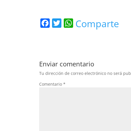
F
T
W
Comparte
a
w
h
c
itt
at
e
er
s
b
A
Enviar comentario
o
p
Tu dirección de correo electrónico no será pub
o
p
Comentario
*
k