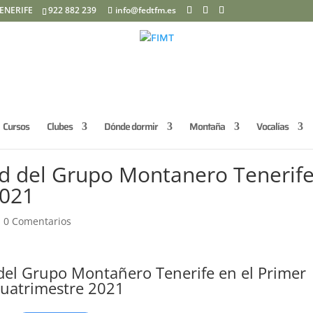
ENERIFE
922 882 239
info@fedtfm.es
Cursos
Clubes
Dónde dormir
Montaña
Vocalías
ad del Grupo Montanero Tenerif
2021
|
0 Comentarios
del Grupo Montañero Tenerife en el Primer
uatrimestre 2021