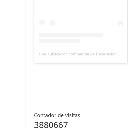
Una publicación compartida de Federación Montañismo Tenerife (@federacion_montanismo_tenerife)
Contador de visitas
3880667