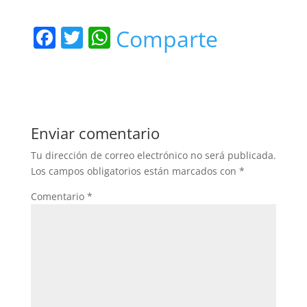
F
T
W
Comparte
a
w
h
c
itt
at
e
er
s
b
A
Enviar comentario
o
p
Tu dirección de correo electrónico no será publicada.
o
p
Los campos obligatorios están marcados con
*
k
Comentario
*