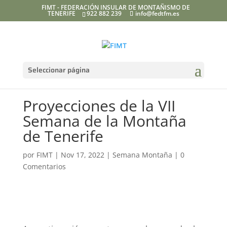
FIMT - FEDERACIÓN INSULAR DE MONTAÑISMO DE
TENERIFE
922 882 239
info@fedtfm.es
Seleccionar página
Proyecciones de la VII
Semana de la Montaña
de Tenerife
por
FIMT
|
Nov 17, 2022
|
Semana Montaña
|
0
Comentarios