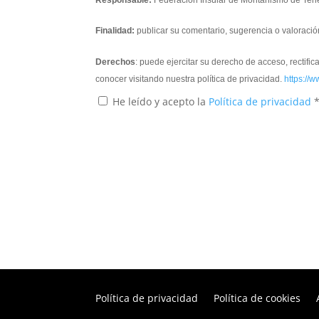
Responsable:
Federación Insular de Montañismo de Tene
Finalidad:
publicar su comentario, sugerencia o valoració
Derechos
: puede ejercitar su derecho de acceso, rectifi
conocer visitando nuestra política de privacidad.
https://w
He leído y acepto la
Política de privacidad
Política de privacidad
Política de cookies