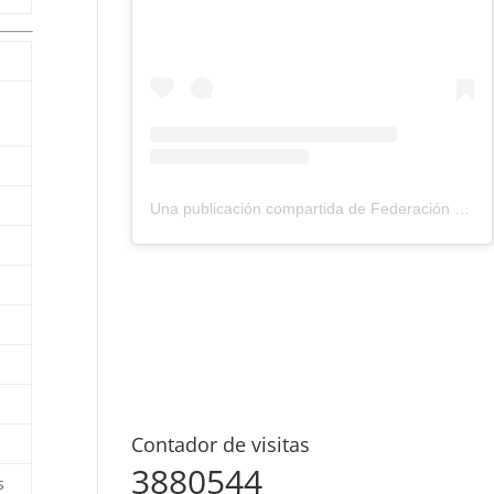
Una publicación compartida de Federación Montañismo Tenerife (@federacion_montanismo_tenerife)
Contador de visitas
3880544
s