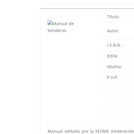
Título:
Autor:
I.S.B.N.:
Edita:
Idioma:
P.V.P:
Manual editado por la FEDME (Federación