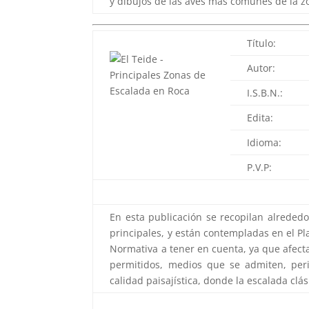
y dibujos de las aves más comunes de la z
Título:
Autor:
I.S.B.N.:
Edita:
Idioma:
P.V.P:
En esta publicación se recopilan alrededo
principales, y están contempladas en el Pl
Normativa a tener en cuenta, ya que afecta 
permitidos, medios que se admiten, per
calidad paisajística, donde la escalada clá