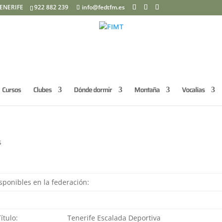
ENERIFE
922 882 239
info@fedtfm.es
Cursos
Clubes
Dónde dormir
Montaña
Vocalías
s
sponibles en la federación:
Título:
Tenerife Escalada Deportiva