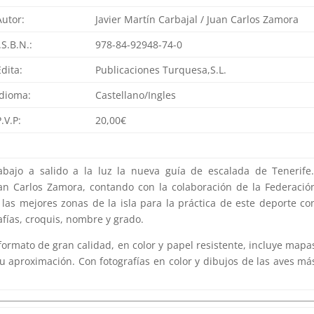
Autor:
Javier Martín Carbajal / Juan Carlos Zamora
I.S.B.N.:
978-84-92948-74-0
Edita:
Publicaciones Turquesa,S.L.
Idioma:
Castellano/Ingles
P.V.P:
20,00€
jo a salido a la luz la nueva guía de escalada de Tenerife.
uan Carlos Zamora, contando con la colaboración de la Federació
las mejores zonas de la isla para la práctica de este deporte co
fías, croquis, nombre y grado.
ormato de gran calidad, en color y papel resistente, incluye mapa
 su aproximación. Con fotografías en color y dibujos de las aves má