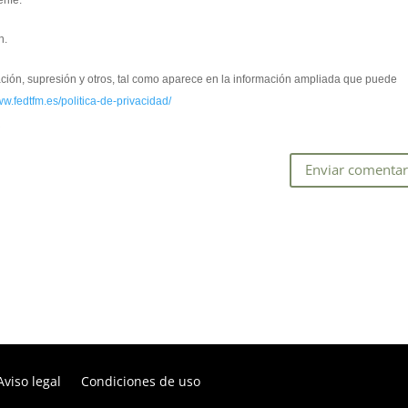
rife.
n.
cación, supresión y otros, tal como aparece en la información ampliada que puede
ww.fedtfm.es/politica-de-privacidad/
*
Aviso legal
Condiciones de uso