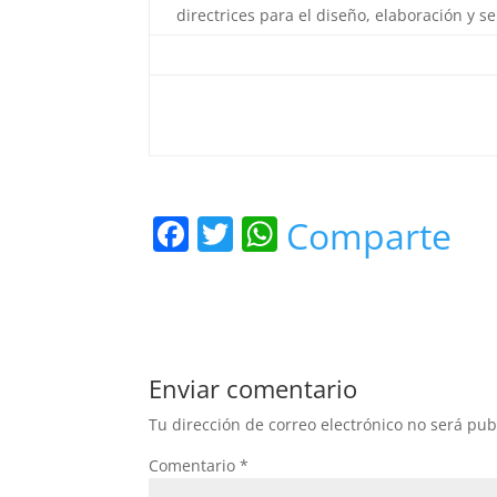
directrices para el diseño, elaboración y 
F
T
W
Comparte
a
w
h
c
itt
at
e
er
s
b
A
Enviar comentario
o
p
Tu dirección de correo electrónico no será pub
o
p
Comentario
*
k