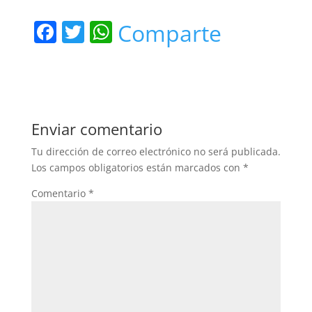
F
T
W
Comparte
a
w
h
c
itt
at
e
er
s
b
A
Enviar comentario
o
p
Tu dirección de correo electrónico no será publicada.
o
p
Los campos obligatorios están marcados con
*
k
Comentario
*