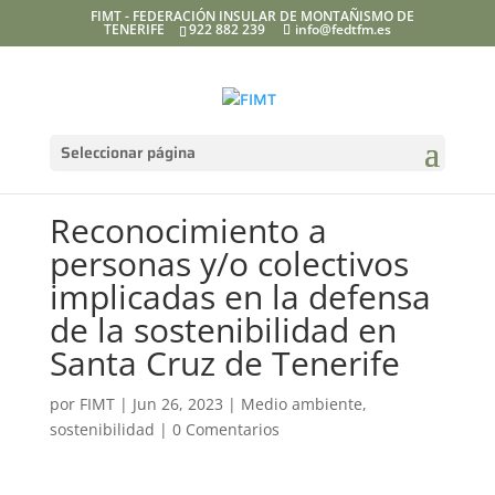
FIMT - FEDERACIÓN INSULAR DE MONTAÑISMO DE
TENERIFE
922 882 239
info@fedtfm.es
Seleccionar página
Reconocimiento a
personas y/o colectivos
implicadas en la defensa
de la sostenibilidad en
Santa Cruz de Tenerife
por
FIMT
|
Jun 26, 2023
|
Medio ambiente
,
sostenibilidad
|
0 Comentarios