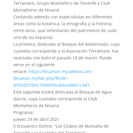
Terramare, Grupo Montañero de Tenerife y Club
Montañeros de Nivaria.
Contando además con especialistas en diferentes
áreas como la botánica, la etnografía y la historia,
entre otros, que informarán del patrimonio de cada
uno de los espacios.
La primera, dedicada al Bosque del Adelantado, cuya
custodia corresponde a la Asociación Terramare, fue
realizada con éxito el pasado 10 de marzo. Puede
verse en el siguiente
enlace:
https://fecamon.my.webex.com/
fecamon.my/ldr.php?RCID=
b595d219bfc7494b95c4bbc66861c3
d7
.
Esta segunda estará dedicada al Bosque de Agua
García, cuya custodia corresponde al Club
Montañeros de Nivaria.
Programa:
Jueves 29 de abril 2021
II Encuentro Online: “Los Clubes de Montaña de
Tenerife y la Custodia del Territorio”