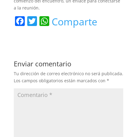
comienzo del encuentro, un enlace para conectarse
a la reunión.
F
T
W
Comparte
a
w
h
c
itt
at
e
er
s
b
A
Enviar comentario
o
p
Tu dirección de correo electrónico no será publicada.
o
p
Los campos obligatorios están marcados con
*
k