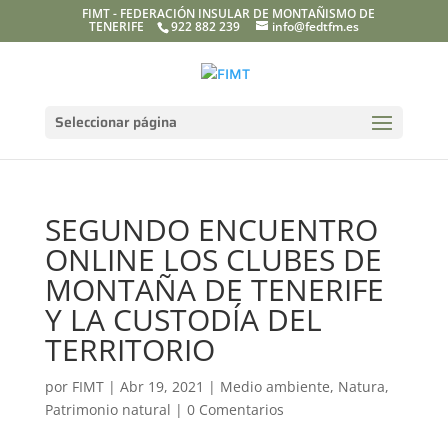
FIMT - FEDERACIÓN INSULAR DE MONTAÑISMO DE
TENERIFE
922 882 239
info@fedtfm.es
Seleccionar página
SEGUNDO ENCUENTRO
ONLINE LOS CLUBES DE
MONTAÑA DE TENERIFE
Y LA CUSTODÍA DEL
TERRITORIO
por
FIMT
|
Abr 19, 2021
|
Medio ambiente
,
Natura
,
Patrimonio natural
|
0 Comentarios