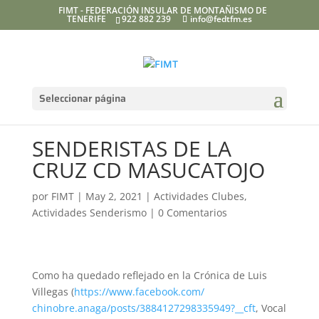
FIMT - FEDERACIÓN INSULAR DE MONTAÑISMO DE
TENERIFE
922 882 239
info@fedtfm.es
Seleccionar página
SENDERISTAS DE LA
CRUZ CD MASUCATOJO
por
FIMT
|
May 2, 2021
|
Actividades Clubes
,
Actividades Senderismo
|
0 Comentarios
Como ha quedado reflejado en la Crónica de Luis
Villegas (
https://www.facebook.com/
chinobre.anaga/posts/
3884127298335949?__cft
, Vocal