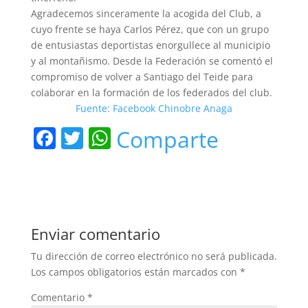
Agradecemos sinceramente la acogida del Club, a
cuyo frente se haya Carlos Pérez, que con un grupo
de entusiastas deportistas enorgullece al municipio
y al montañismo. Desde la Federación se comentó el
compromiso de volver a Santiago del Teide para
colaborar en la formación de los federados del club.
Fuente: Facebook Chinobre Anaga
F
T
W
Comparte
a
w
h
c
itt
at
e
er
s
b
A
Enviar comentario
o
p
Tu dirección de correo electrónico no será publicada.
o
p
Los campos obligatorios están marcados con
*
k
Comentario
*