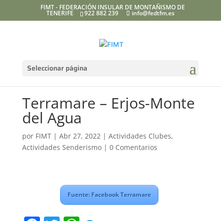
FIMT - FEDERACIÓN INSULAR DE MONTAÑISMO DE
TENERIFE
922 882 239
info@fedtfm.es
Seleccionar página
Terramare – Erjos-Monte
del Agua
por
FIMT
|
Abr 27, 2022
|
Actividades Clubes
,
Actividades Senderismo
|
0 Comentarios
Fuente: Facebook Terramare