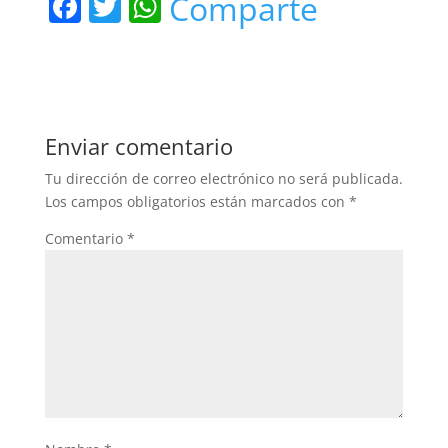
F
T
W
Comparte
a
w
h
c
itt
at
e
er
s
b
A
Enviar comentario
o
p
Tu dirección de correo electrónico no será publicada.
o
p
Los campos obligatorios están marcados con
*
k
Comentario
*