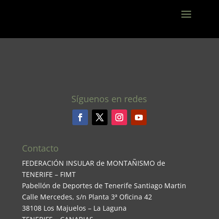
Síguenos en redes
Contacto
FEDERACIÓN INSULAR de MONTAÑISMO de
TENERIFE – FIMT
Pabellón de Deportes de Tenerife Santiago Martin
Calle Mercedes, s/n Planta 3ª Oficina 42
38108 Los Majuelos – La Laguna