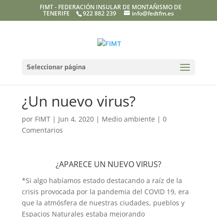
FIMT - FEDERACIÓN INSULAR DE MONTAÑISMO DE
TENERIFE
922 882 239
info@fedtfm.es
Seleccionar página
¿Un nuevo virus?
por
FIMT
|
Jun 4, 2020
|
Medio ambiente
|
0
Comentarios
¿APARECE UN NUEVO VIRUS?
*Si algo habíamos estado destacando a raíz de la
crisis provocada por la pandemia del COVID 19, era
que la atmósfera de nuestras ciudades, pueblos y
Espacios Naturales estaba mejorando