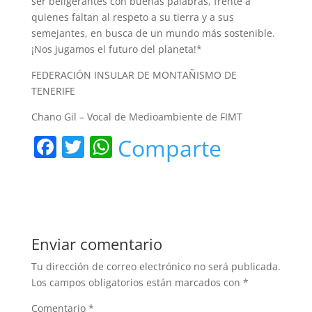
ser beligerantes con buenas palabras, frente a
quienes faltan al respeto a su tierra y a sus
semejantes, en busca de un mundo más sostenible.
¡Nos jugamos el futuro del planeta!*
FEDERACIÓN INSULAR DE MONTAÑISMO DE
TENERIFE
Chano Gil – Vocal de Medioambiente de FIMT
F
T
W
Comparte
a
w
h
c
itt
at
e
er
s
b
A
Enviar comentario
o
p
Tu dirección de correo electrónico no será publicada.
o
p
Los campos obligatorios están marcados con
*
k
Comentario
*