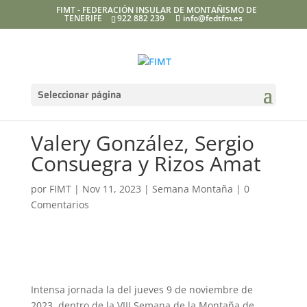
FIMT - FEDERACIÓN INSULAR DE MONTAÑISMO DE
TENERIFE
922 882 239
info@fedtfm.es
Seleccionar página
Valery González, Sergio
Consuegra y Rizos Amat
por
FIMT
|
Nov 11, 2023
|
Semana Montaña
|
0
Comentarios
Intensa jornada la del jueves 9 de noviembre de
2023, dentro de la VIII Semana de la Montaña de