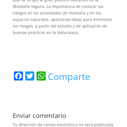
Montaña Segura. La importancia de conocer los
riesgos en las actividades de montaña y en los
espacios naturales, aportando ideas para minimizar
los riesgos, a partir del estudio y de aplicación de
buenas prácticas en la Naturaleza.
F
T
W
Comparte
a
w
h
c
itt
at
e
er
s
b
A
Enviar comentario
o
p
Tu dirección de correo electrónico no será publicada.