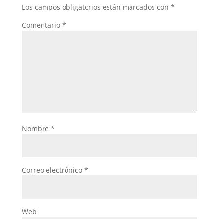
o
p
Los campos obligatorios están marcados con
*
k
Comentario
*
Nombre
*
Correo electrónico
*
Web