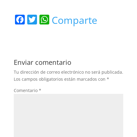
F
T
W
Comparte
a
w
h
c
itt
at
e
er
s
b
A
Enviar comentario
o
p
Tu dirección de correo electrónico no será publicada.
o
p
Los campos obligatorios están marcados con
*
k
Comentario
*