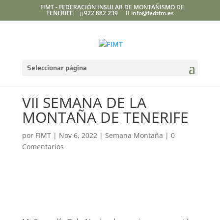
FIMT - FEDERACIÓN INSULAR DE MONTAÑISMO DE
TENERIFE
922 882 239
info@fedtfm.es
Seleccionar página
VII SEMANA DE LA
MONTAÑA DE TENERIFE
por
FIMT
|
Nov 6, 2022
|
Semana Montaña
|
0
Comentarios