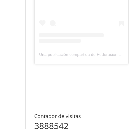
Una publicación compartida de Federación Montañismo Tenerife (@federacion_montanismo_tenerife)
Contador de visitas
3888542