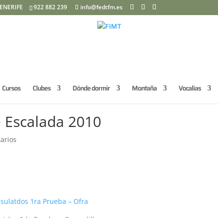
ENERIFE
922 882 239
info@fedtfm.es
Cursos
Clubes
Dónde dormir
Montaña
Vocalías
 Escalada 2010
arios
sulatdos 1ra Prueba – Ofra