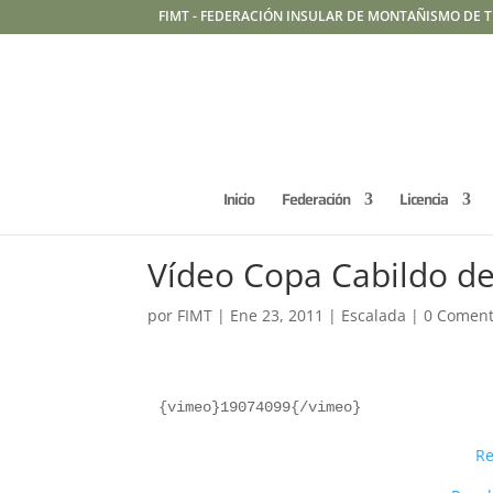
FIMT - FEDERACIÓN INSULAR DE MONTAÑISMO DE T
Inicio
Federación
Licencia
Vídeo Copa Cabildo de
por
FIMT
|
Ene 23, 2011
|
Escalada
|
0 Coment
{vimeo}19074099{/vimeo}
Re