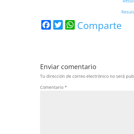
Resul
Resula
F
T
W
Comparte
a
w
h
c
itt
at
e
er
s
b
A
Enviar comentario
o
p
Tu dirección de correo electrónico no será pub
o
p
Comentario
*
k