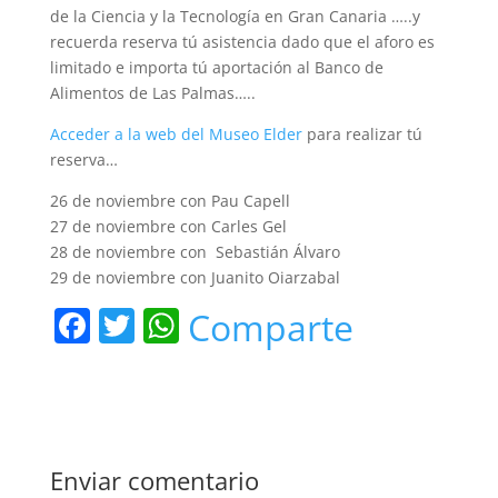
de la Ciencia y la Tecnología en Gran Canaria …..y
recuerda reserva tú asistencia dado que el aforo es
limitado e importa tú aportación al Banco de
Alimentos de Las Palmas…..
Acceder a la web del Museo Elder
para realizar tú
reserva…
26 de noviembre con Pau Capell
27 de noviembre con Carles Gel
28 de noviembre con Sebastián Álvaro
29 de noviembre con Juanito Oiarzabal
F
T
W
Comparte
a
w
h
c
itt
at
e
er
s
b
A
Enviar comentario