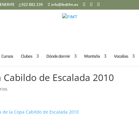
ENERIFE
922 882 239
info@fedtfm.es
Cursos
Clubes
Dónde dormir
Montaña
Vocalías
a Cabildo de Escalada 2010
rios