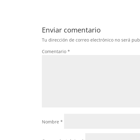
c
itt
at
e
er
s
b
A
Enviar comentario
o
p
Tu dirección de correo electrónico no será pub
o
p
Comentario
*
k
Nombre
*