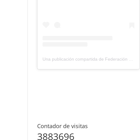
Una publicación compartida de Federación Montañismo Tenerife (@federacion_montanismo_tenerife)
Contador de visitas
3883696