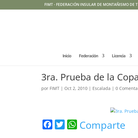
FIMT - FEDERACIÓN INSULAR DE MONTAÑISMO DE T
Inicio
Federación
Licencia
3ra. Prueba de la Cop
por
FIMT
|
Oct 2, 2010
|
Escalada
|
0 Comenta
F
T
W
Comparte
a
w
h