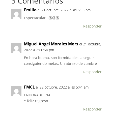
3 Comentarios
b
A
o
p
Emilio
el 21 octubre, 2022 a las 6:35 pm
o
p
Espectacular…👏👏👏
k
Responder
Miguel Angel Morales Mors
el 21 octubre,
2022 a las 6:54 pm
En hora buena, son formidables, a seguir
consiguiendo metas. Un abrazo de cumbre
Responder
FMCL
el 22 octubre, 2022 a las 5:41 am
ENHORABUENA!!!
Y feliz regreso…
Responder