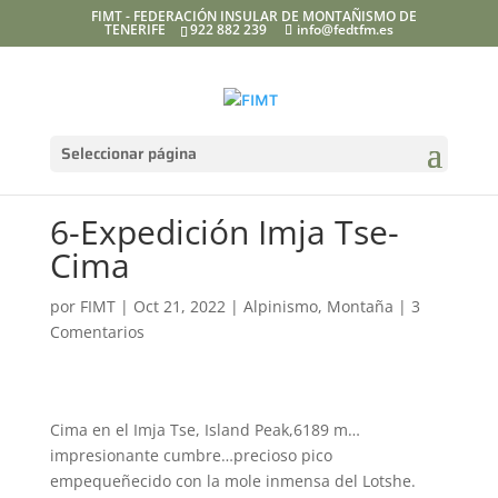
FIMT - FEDERACIÓN INSULAR DE MONTAÑISMO DE
TENERIFE
922 882 239
info@fedtfm.es
Seleccionar página
6-Expedición Imja Tse-
Cima
por
FIMT
|
Oct 21, 2022
|
Alpinismo
,
Montaña
|
3
Comentarios
Cima en el Imja Tse, Island Peak,6189 m…
impresionante cumbre…precioso pico
empequeñecido con la mole inmensa del Lotshe.