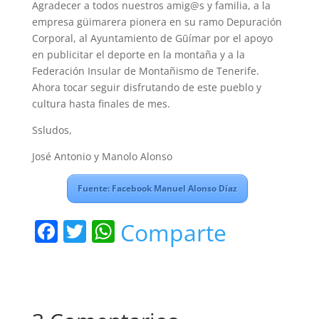
Agradecer a todos nuestros amig@s y familia, a la
empresa güimarera pionera en su ramo Depuración
Corporal, al Ayuntamiento de Gūímar por el apoyo
en publicitar el deporte en la montaña y a la
Federación Insular de Montañismo de Tenerife.
Ahora tocar seguir disfrutando de este pueblo y
cultura hasta finales de mes.
Ssludos,
José Antonio y Manolo Alonso
Fuente: Facebook Manuel Alonso Díaz
F
T
W
Comparte
a
w
h
c
itt
at
e
er
s