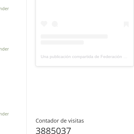
nder
nder
Una publicación compartida de Federación Montañismo Tenerife (@federacion_montanismo_tenerife)
nder
Contador de visitas
3885037