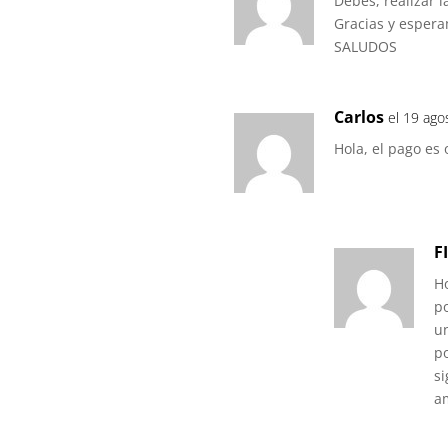
Debes, realizar l
Gracias y espera
SALUDOS
Carlos
el 19 ago
Hola, el pago es 
F
H
po
un
p
si
a