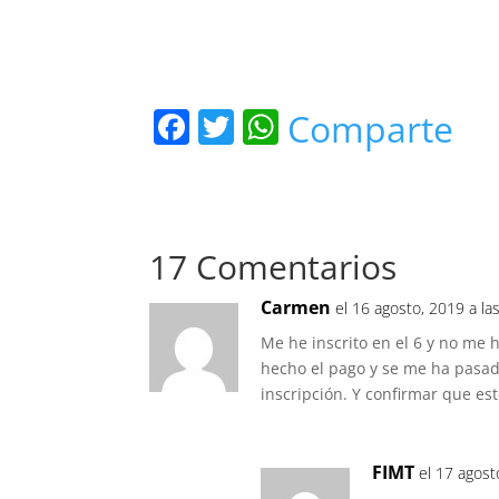
F
T
W
Comparte
a
w
h
c
itt
at
e
er
s
17 Comentarios
b
A
o
p
Carmen
el 16 agosto, 2019 a la
o
p
Me he inscrito en el 6 y no me 
k
hecho el pago y se me ha pasado
inscripción. Y confirmar que est
FIMT
el 17 agost