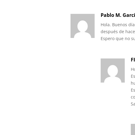
Pablo M. Garc
Hola. Buenos dí
después de hacer
Espero que no s
F
H
E
h
E
c
S