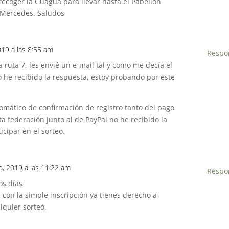
recoger la Guagua para llevar hasta el Pabellón
 Mercedes. Saludos
019 a las 8:55 am
Respo
a ruta 7, les envié un e-mail tal y como me decía el
 he recibido la respuesta, estoy probando por este
omático de confirmación de registro tanto del pago
ta federación junto al de PayPal no he recibido la
icipar en el sorteo.
o, 2019 a las 11:22 am
Respo
os días
 con la simple inscripción ya tienes derecho a
lquier sorteo.