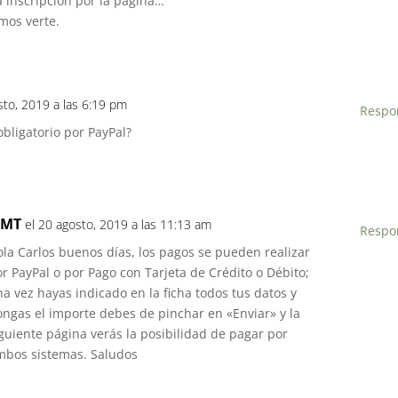
a inscripción por la pagina…
mos verte.
sto, 2019 a las 6:19 pm
Respo
obligatorio por PayPal?
IMT
el 20 agosto, 2019 a las 11:13 am
Respo
ola Carlos buenos días, los pagos se pueden realizar
r PayPal o por Pago con Tarjeta de Crédito o Débito;
a vez hayas indicado en la ficha todos tus datos y
ongas el importe debes de pinchar en «Enviar» y la
guiente página verás la posibilidad de pagar por
mbos sistemas. Saludos