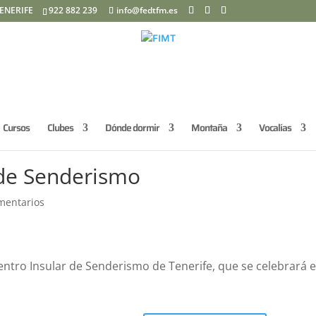
ENERIFE
922 882 239
info@fedtfm.es
Cursos
Clubes
Dónde dormir
Montaña
Vocalías
 de Senderismo
mentarios
uentro Insular de Senderismo de Tenerife, que se celebrará e