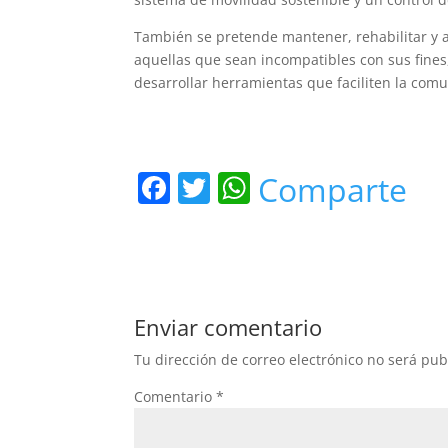
También se pretende mantener, rehabilitar y a
aquellas que sean incompatibles con sus fine
desarrollar herramientas que faciliten la com
F
T
W
Comparte
a
w
h
c
itt
at
e
er
s
b
A
Enviar comentario
o
p
Tu dirección de correo electrónico no será pub
o
p
Comentario
*
k