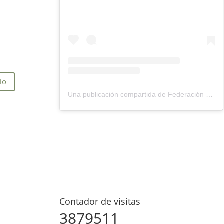
Una publicación compartida de Federación Montañismo Tenerife (@federacion_montanismo_tenerife)
Contador de visitas
3879511