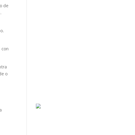
zo de
.
o.
s con
ntra
de o
a
n