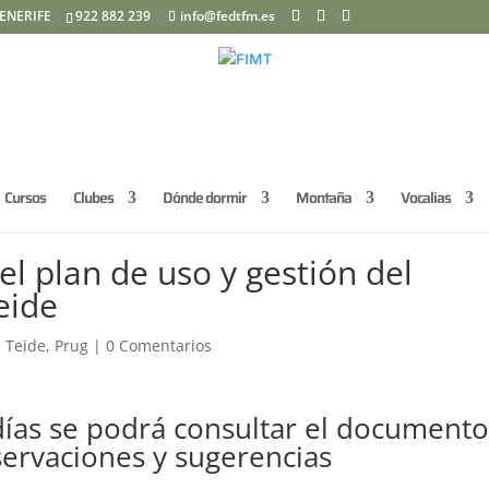
ENERIFE
922 882 239
info@fedtfm.es
Cursos
Clubes
Dónde dormir
Montaña
Vocalías
el plan de uso y gestión del
eide
 Teide
,
Prug
|
0 Comentarios
ías se podrá consultar el documento
servaciones y sugerencias