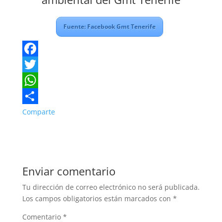
Fuente: Facebook Gmt Tenerife
F
a
T
c
w
W
e
i
h
Comparte
b
t
a
o
t
t
o
e
s
Enviar comentario
k
r
A
Tu dirección de correo electrónico no será publicada.
p
Los campos obligatorios están marcados con
*
p
Comentario
*