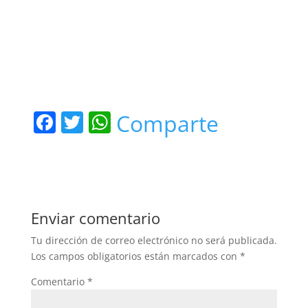
F
T
W
Comparte
a
w
h
c
itt
at
e
er
s
b
A
Enviar comentario
o
p
Tu dirección de correo electrónico no será publicada.
o
p
Los campos obligatorios están marcados con
*
k
Comentario
*