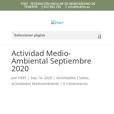
FIMT - FEDERACIÓN INSULAR DE MONTAÑISMO DE
TENERIFE
922 882 239
info@fedtfm.es
Seleccionar página
Actividad Medio-
Ambiental Septiembre
2020
por
FIMT
|
Sep 14, 2020
|
Actividades Clubes
,
Actividades Medioambiente
|
0 Comentarios