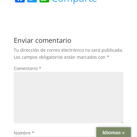
a
w
h
c
itt
at
e
er
s
b
A
Enviar comentario
o
p
Tu dirección de correo electrónico no será publicada.
o
p
Los campos obligatorios están marcados con
*
k
Comentario
*
Nombre
*
Idiomas »