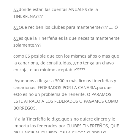
¿¿¿donde estan las cuentas ANUALES de la
TINERFEÑA????
¿¿¿Que reciben los Clubes para mantenerse???? …..Ó
¿¿¿es que la Tinerfeña es la que necesita mantenerse
solamente????
como ES posible que con los mismos años o mas que
la canariona, de constituidas, ¿¿no tenga un chavo
en caja, o un minimo aceptable?????
Ayudanos a llegar a 3000 o más firmas tinerfeñas y
canarionas, FEDERADOS POR LA CANARIA,porque
esto es no un problema de Tenerife. O PARAMOS
ESTE ATRACO A LOS FEDERADOS O PAGAMOS COMO
BORREGOS.
Y a la Tinerfeña le digo,que sino quiere dinero y le
importa los federados por CLUBES TINERFEÑOS, QUE
RENUNCIE AL DINERO, DE LA CUOTA O POR LO