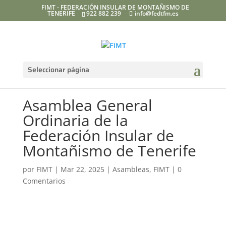
FIMT - FEDERACIÓN INSULAR DE MONTAÑISMO DE
TENERIFE
922 882 239
info@fedtfm.es
Seleccionar página
Asamblea General
Ordinaria de la
Federación Insular de
Montañismo de Tenerife
por
FIMT
|
Mar 22, 2025
|
Asambleas
,
FIMT
|
0
Comentarios