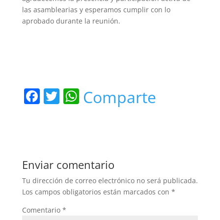
las asamblearias y esperamos cumplir con lo
aprobado durante la reunión.
F
T
W
Comparte
a
w
h
c
itt
at
e
er
s
b
A
Enviar comentario
o
p
Tu dirección de correo electrónico no será publicada.
o
p
Los campos obligatorios están marcados con
*
k
Comentario
*