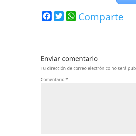
F
T
W
Comparte
a
w
h
c
itt
at
e
er
s
b
A
Enviar comentario
o
p
Tu dirección de correo electrónico no será pub
o
p
Comentario
*
k