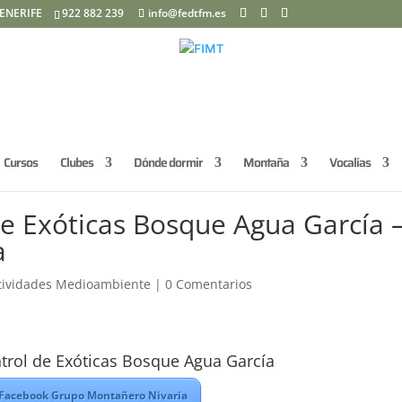
ENERIFE
922 882 239
info@fedtfm.es
Cursos
Clubes
Dónde dormir
Montaña
Vocalías
de Exóticas Bosque Agua García 
a
tividades Medioambiente
|
0 Comentarios
trol de Exóticas Bosque Agua García
 Facebook Grupo Montañero Nivaria