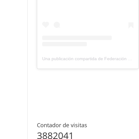
Una publicación compartida de Federación Montañismo Tenerife (@federacion_montanismo_tenerife)
Contador de visitas
3882041