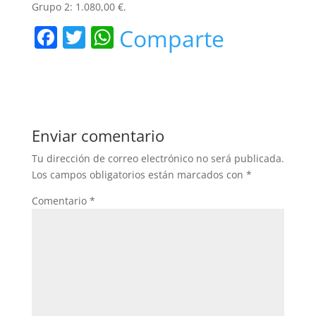
Grupo 2: 1.080,00 €.
F
T
W
Comparte
a
w
h
c
itt
at
e
er
s
b
A
Enviar comentario
o
p
Tu dirección de correo electrónico no será publicada.
o
p
Los campos obligatorios están marcados con
*
k
Comentario
*