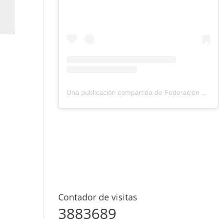
Una publicación compartida de Federación Montañismo Tenerife (@federacion_montanismo_tenerife)
Contador de visitas
3883689