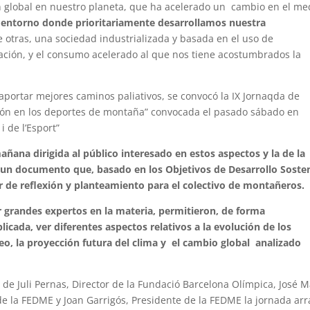
 global en nuestro planeta, que ha acelerado un cambio en el me
,
entorno donde prioritariamente desarrollamos nuestra
e otras, una sociedad industrializada y basada en el uso de
lación, y el consumo acelerado al que nos tiene acostumbrados la
 aportar mejores caminos paliativos, se convocó la IX Jornaqda de
ión en los deportes de montaña” convocada el pasado sábado en
 de l’Esport”
mañana dirigida al público interesado en estos aspectos y la de la
 un documento que, basado en los Objetivos de Desarrollo Soste
 de reflexión y planteamiento para el colectivo de montañeros.
 grandes expertos en la materia, permitieron, de forma
cada, ver diferentes aspectos relativos a la evolución de los
rineo, la proyección futura del clima y el cambio global analizado
 de Juli Pernas, Director de la Fundació Barcelona Olímpica, José M
e la FEDME y Joan Garrigós, Presidente de la FEDME la jornada ar