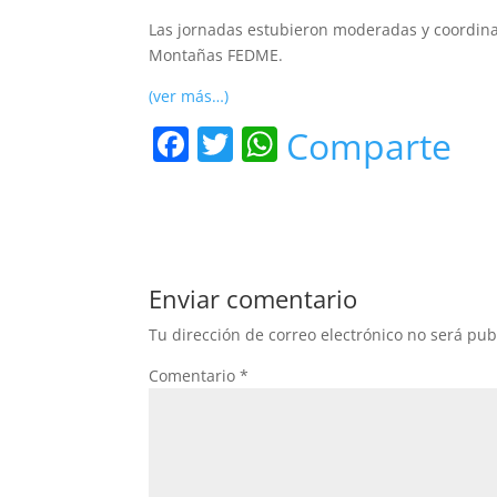
Las jornadas estubieron moderadas y coordin
Montañas FEDME.
(ver más…)
F
T
W
Comparte
a
w
h
c
itt
at
e
er
s
b
A
Enviar comentario
o
p
Tu dirección de correo electrónico no será pub
o
p
Comentario
*
k