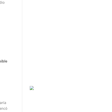
dio
nible
aría
rancó