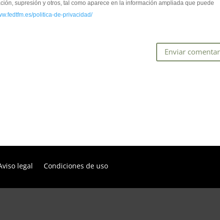
cación, supresión y otros, tal como aparece en la información ampliada que puede
ww.fedtfm.es/politica-de-privacidad/
*
Aviso legal
Condiciones de uso