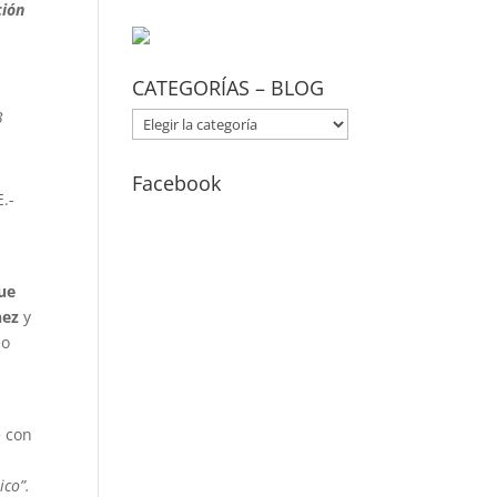
ción
CATEGORÍAS – BLOG
B
CATEGORÍAS
–
BLOG
Facebook
E.-
que
hez
y
io
 con
ico”.