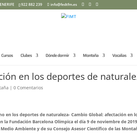
ENERIFE
922 882 239
info@fedtfm.es
Cursos
Clubes
Dónde dormir
Montaña
Vocalías
ción en los deportes de natural
taña
|
0 Comentarios
mo en los deportes de naturaleza- Cambio Global: afectación en l
n la Fundación Barcelona Olímpica el día 9 de noviembre de 2019
e Medio Ambiente y de su Consejo Asesor Científico de las Monta