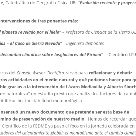
de,
Catedrático de Geografía Física UB:
“Evolución reciente y proyec
intervenciones de tres ponentes más:
l planeta revelado por el hielo”
– Profesora de Ciencias de la Tierra U
as – El Caso de Sierra Nevada
“
–
Ingeniero demontes
delcambio climático sobre losglaciares del Pirineo”
– Científico I.P.
mbros del
Consejo Asesor Científico,
sirvió para
reflexionar y debatir
tras actividades en el medio natural y qué podemos hacer para 
e gracias a la intervención de Lázaro Mediavilla y Alberto Sánc
 de naturaleza” un estudio previo que analiza los factores de camb
 nidificación, inestabilidad meteorológica…
onsensuó un nuevo documento que pretende ser esta base de
l camino de preservación de nuestro medio.
Hemos de recordar que
r Científico de la FEDME ya puso el foco en la jornada celebrada en
cadores del calentamiento global: el montañismo ante el cambio climát