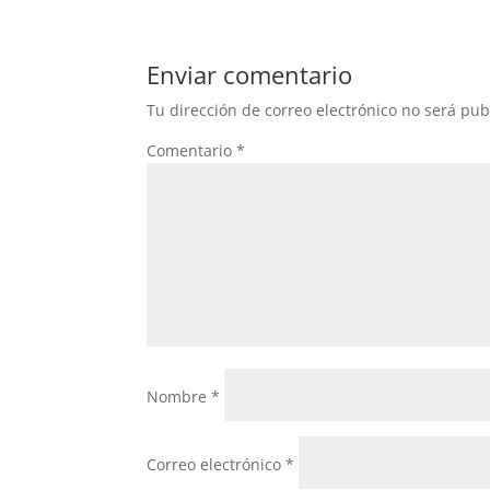
e
er
s
b
A
Enviar comentario
o
p
Tu dirección de correo electrónico no será pub
o
p
Comentario
*
k
Nombre
*
Correo electrónico
*