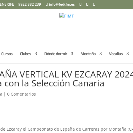
ENERIFE
922 882 239
info@fedtfm.es
Cursos
Clubes
Dónde dormir
Montaña
Vocalías
ÑA VERTICAL KV EZCARAY 2024
 con la Selección Canaria
ña
|
0 Comentarios
dad de Ezcaray el Campeonato de España de Carreras por Montaña (C