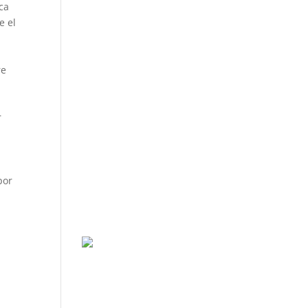
ca
e el
re
r
.
por