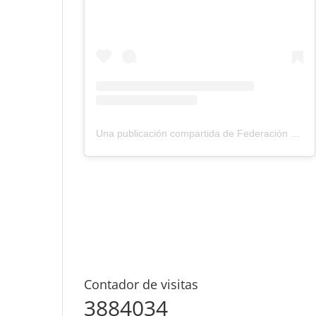
Una publicación compartida de Federación Montañismo Tenerife (@federacion_montanismo_tenerife)
Contador de visitas
3884034