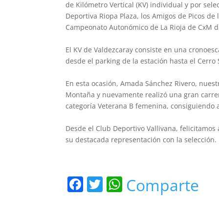
de Kilómetro Vertical (KV) individual y por se
Deportiva Riopa Plaza, los Amigos de Picos de
Campeonato Autonómico de La Rioja de CxM d
El KV de Valdezcaray consiste en una cronoesc
desde el parking de la estación hasta el Cerro 
En esta ocasión, Amada Sánchez Rivero, nuestr
Montaña y nuevamente realizó una gran carrer
categoría Veterana B femenina, consiguiendo a
Desde el Club Deportivo Vallivana, felicitamo
su destacada representación con la selección.
F
T
W
Comparte
a
w
h
c
itt
at