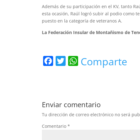
Además de su participación en el KV, tanto Ra
esta ocasión, Raúl logró subir al podio como 
puesto en la categoría de veteranos A.
La Federación Insular de Montañismo de Teneri
F
T
W
Comparte
a
w
h
c
itt
at
e
er
s
b
A
Enviar comentario
o
p
Tu dirección de correo electrónico no será pub
o
p
Comentario
*
k