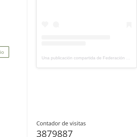
Una publicación compartida de Federación Montañismo Tenerife (@federacion_montanismo_tenerife)
Contador de visitas
3879887