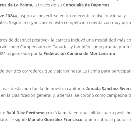
ruz de La Palma
, a través de su
Concejalía de Deportes
.
eve 2024»,
aspira a convertirse en un referente a nivel nacional y
cales. Según la organización, esta competición cuenta con muy poc
ros de desnivel positivo), la carrera incluyó una modalidad más co
e sirvió como Campeonato de Canarias y también como prueba punt
024, organizada por la
Federación Canaria de Montañismo
o por tres corredores que viajaron hasta La Palma para participar
n más destacada fue la de nuestra capitana,
Amada Sánchez River
en la clasificación general y, además, se coronó como campeona 
ante
Raúl Díaz Perdomo
cruzó la meta en una sólida cuarta posición
ate. Le siguió
Manolo González Francisco
, quien subió al podio c