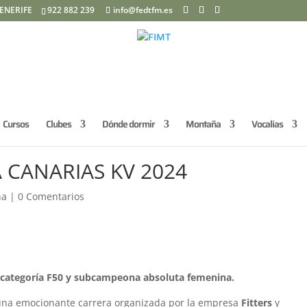
ENERIFE
922 882 239
info@fedtfm.es
Cursos
Clubes
Dónde dormir
Montaña
Vocalías
CANARIAS KV 2024
ña
|
0 Comentarios
categoría F50 y subcampeona absoluta femenina.
a una emocionante carrera organizada por la empresa
Fitters
y