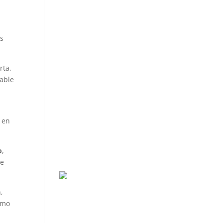
as
rta,
uable
 en
o
,
de
,
omo