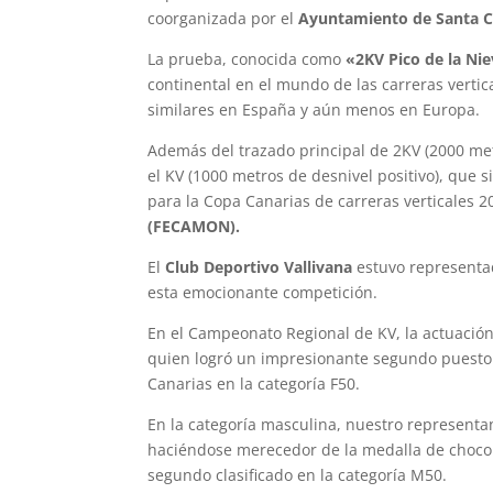
coorganizada por el
Ayuntamiento de Santa C
La prueba, conocida como
«2KV Pico de la Ni
continental en el mundo de las carreras verti
similares en España y aún menos en Europa.
Además del trazado principal de 2KV (2000 met
el KV (1000 metros de desnivel positivo), qu
para la Copa Canarias de carreras verticales 2
(FECAMON).
El
Club Deportivo Vallivana
estuvo representad
esta emocionante competición.
En el Campeonato Regional de KV, la actuació
quien logró un impresionante segundo puesto 
Canarias en la categoría F50.
En la categoría masculina, nuestro represent
haciéndose merecedor de la medalla de chocol
segundo clasificado en la categoría M50.