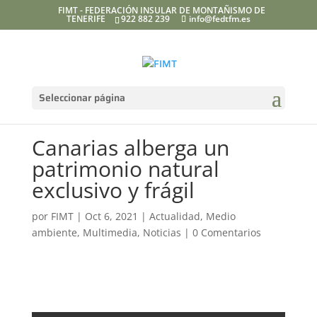
FIMT - FEDERACIÓN INSULAR DE MONTAÑISMO DE
TENERIFE
922 882 239
info@fedtfm.es
Seleccionar página
Canarias alberga un
patrimonio natural
exclusivo y frágil
por
FIMT
|
Oct 6, 2021
|
Actualidad
,
Medio
ambiente
,
Multimedia
,
Noticias
|
0 Comentarios