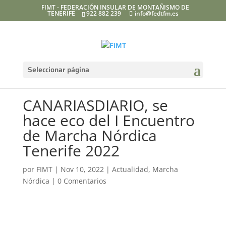
FIMT - FEDERACIÓN INSULAR DE MONTAÑISMO DE
TENERIFE
922 882 239
info@fedtfm.es
Seleccionar página
CANARIASDIARIO, se
hace eco del I Encuentro
de Marcha Nórdica
Tenerife 2022
por
FIMT
|
Nov 10, 2022
|
Actualidad
,
Marcha
Nórdica
|
0 Comentarios