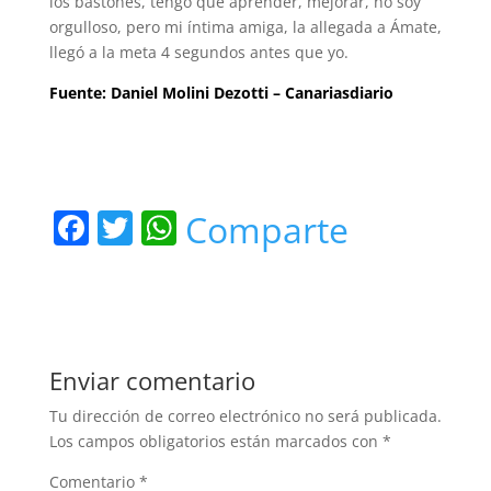
los bastones, tengo que aprender, mejorar, no soy
orgulloso, pero mi íntima amiga, la allegada a Ámate,
llegó a la meta 4 segundos antes que yo.
Fuente: Daniel Molini Dezotti – Canariasdiario
F
T
W
Comparte
a
w
h
c
itt
at
e
er
s
b
A
Enviar comentario
o
p
Tu dirección de correo electrónico no será publicada.
o
p
Los campos obligatorios están marcados con
*
k
Comentario
*