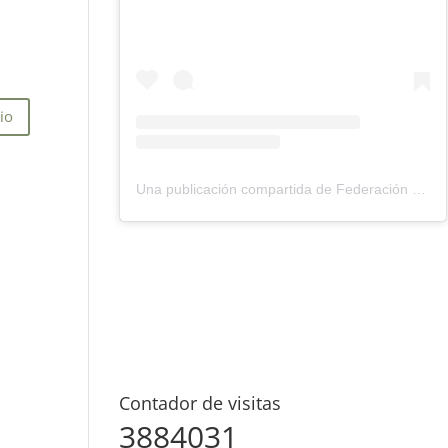
Una publicación compartida de Federación Montañismo Tenerife (@federacion_montanismo_tenerife)
Contador de visitas
3884031