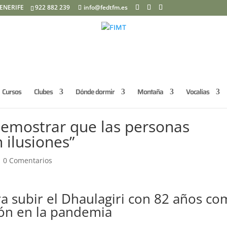
ENERIFE
922 882 239
info@fedtfm.es
Cursos
Clubes
Dónde dormir
Montaña
Vocalías
 demostrar que las personas
ilusiones”
|
0 Comentarios
ara subir el Dhaulagiri con 82 años c
ón en la pandemia