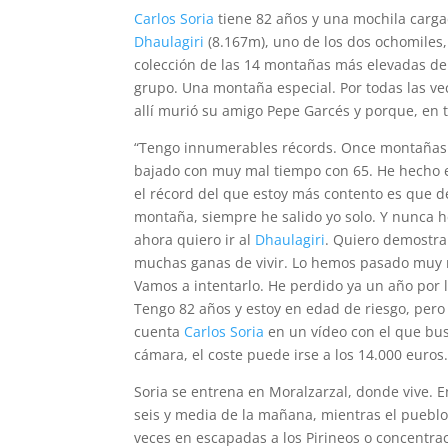
Carlos Soria
tiene 82 años y una mochila carga
Dhaulagiri
(8.167m), uno de los dos ochomiles,
colección de las 14 montañas más elevadas del
grupo. Una montaña especial. Por todas las vec
allí murió su amigo Pepe Garcés y porque, en 
“Tengo innumerables récords. Once montañas 
bajado con muy mal tiempo con 65. He hecho 
el récord del que estoy más contento es que 
montaña, siempre he salido yo solo. Y nunca 
ahora quiero ir al
Dhaulagiri
. Quiero demostra
muchas ganas de vivir. Lo hemos pasado muy ma
Vamos a intentarlo. He perdido ya un año por 
Tengo 82 años y estoy en edad de riesgo, pero 
cuenta
Carlos Soria
en un vídeo con el que bu
cámara, el coste puede irse a los 14.000 euros.
Soria se entrena en Moralzarzal, donde vive. E
seis y media de la mañana, mientras el pueblo 
veces en escapadas a los Pirineos o concentra