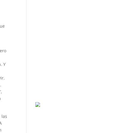
que
Pero
a
. Y
ir.
.
”,
n
 las
A
n