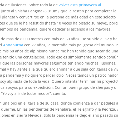
da de ilusiones. Sobre todo la de
volver esta primavera al
 junto al Shisha Pangma (8.013m), que le restan para completar la
 planeta y convertirse en la persona de más edad en este selecto
es que se le ha resistido (hasta 10 veces ha pisado su nieve), por
tiempos de pandemia, quiere dedicar el ascenso a los mayores.
de más de 8.000 metros con más de 60 años. He subido al K2 y he
el
Annapurna
con 77 años, la montaña más peligrosa del mundo. 
de mis 68 años de alpinismo nunca me han tenido que sacar de un
he tenido una congelación. Todo eso es simplemente sentido común
r que las personas mayores seguimos teniendo muchas ilusiones,
l y hay gente a la que quiero animar a que siga con ganas de viv
la pandemia y no quiero perder otro. Necesitamos un patrocinador
soy alpinista de toda la vida. Quiero intentar terminar mi proyecto
sca apoyos para su expedición. Con un buen grupo de sherpas y u
 “Yo voy a ir de todos modos”, cuenta.
n una bici en el garaje de su casa, donde comienza a dar pedales a
duerme. En las pendientes de Peñalara, el Telégrafo y la Pedriza. 
ciones en Sierra Nevada. Solo la pandemia le dejó el año pasado si