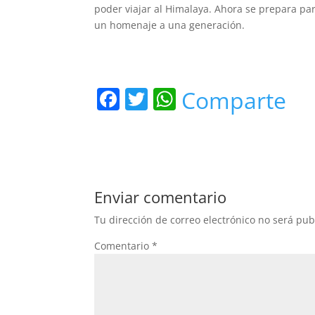
poder viajar al Himalaya. Ahora se prepara par
un homenaje a una generación.
F
T
W
Comparte
a
w
h
c
itt
at
e
er
s
b
A
Enviar comentario
o
p
Tu dirección de correo electrónico no será pub
o
p
Comentario
*
k