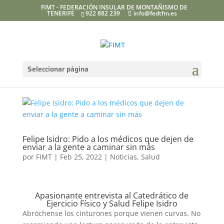
FIMT - FEDERACIÓN INSULAR DE MONTAÑISMO DE
TENERIFE
922 882 239
info@fedtfm.es
Seleccionar página
Felipe Isidro: Pido a los médicos que dejen de
enviar a la gente a caminar sin más
por
FIMT
|
Feb 25, 2022
|
Noticias
,
Salud
Apasionante entrevista al Catedrático de
Ejercicio Físico y Salud Felipe Isidro
Abróchense los cinturones porque vienen curvas. No