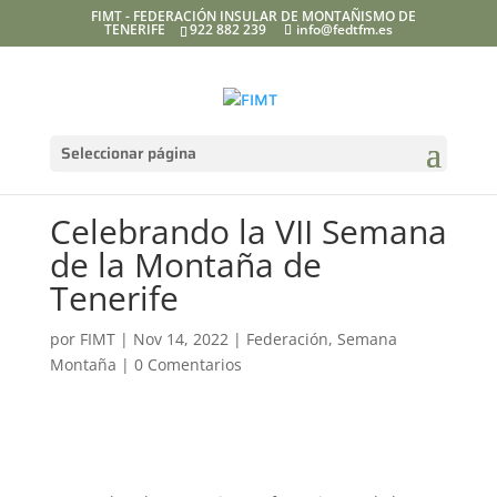
FIMT - FEDERACIÓN INSULAR DE MONTAÑISMO DE
TENERIFE
922 882 239
info@fedtfm.es
Seleccionar página
Celebrando la VII Semana
de la Montaña de
Tenerife
por
FIMT
|
Nov 14, 2022
|
Federación
,
Semana
Montaña
|
0 Comentarios