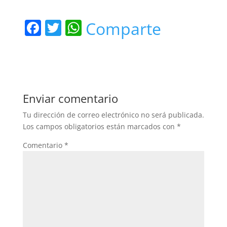
F
T
W
Comparte
a
w
h
c
itt
at
e
er
s
b
A
Enviar comentario
o
p
Tu dirección de correo electrónico no será publicada.
o
p
Los campos obligatorios están marcados con
*
k
Comentario
*