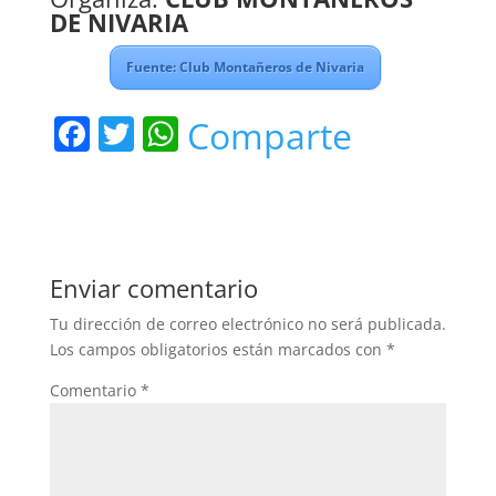
DE NIVARIA
Fuente: Club Montañeros de Nivaria
F
T
W
Comparte
a
w
h
c
itt
at
e
er
s
b
A
Enviar comentario
o
p
Tu dirección de correo electrónico no será publicada.
o
p
Los campos obligatorios están marcados con
*
k
Comentario
*