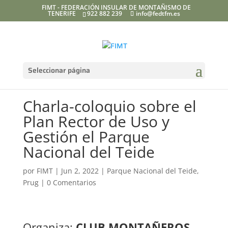
FIMT - FEDERACIÓN INSULAR DE MONTAÑISMO DE
TENERIFE
922 882 239
info@fedtfm.es
Seleccionar página
Charla-coloquio sobre el
Plan Rector de Uso y
Gestión el Parque
Nacional del Teide
por
FIMT
|
Jun 2, 2022
|
Parque Nacional del Teide
,
Prug
|
0 Comentarios
Organiza:
CLUB MONTAÑEROS