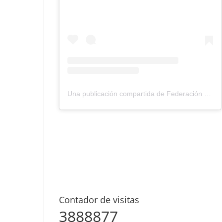
Una publicación compartida de Federación Montañismo Tenerife (@federacion_montanismo_tenerife)
Contador de visitas
3888877