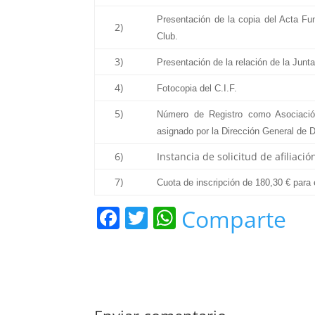
Presentación de la copia del Acta Fu
2)
Club.
3)
Presentación de la relación de la Junta
4)
Fotocopia del C.I.F.
5)
Número de Registro como Asociació
asignado por la Dirección General de 
6)
Instancia de solicitud de afiliació
7)
Cuota de inscripción de 180,30 € para 
F
T
W
Comparte
a
w
h
c
itt
at
e
er
s
b
A