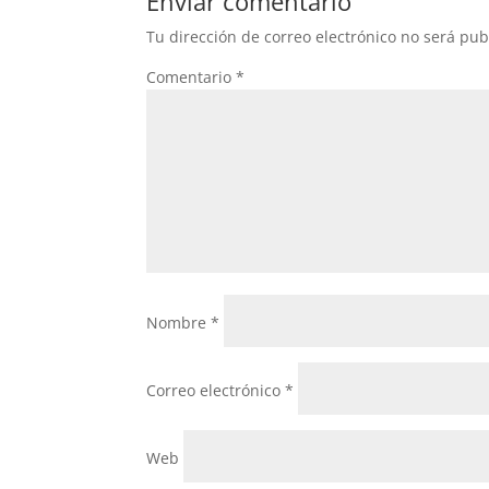
Enviar comentario
o
p
Tu dirección de correo electrónico no será pub
o
p
Comentario
*
k
Nombre
*
Correo electrónico
*
Web