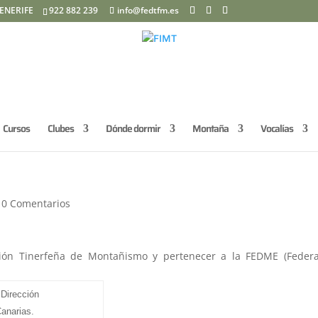
ENERIFE
922 882 239
info@fedtfm.es
Cursos
Clubes
Dónde dormir
Montaña
Vocalías
|
0 Comentarios
ación Tinerfeña de Montañismo y pertenecer a la FEDME (Feder
:
 Dirección
anarias.