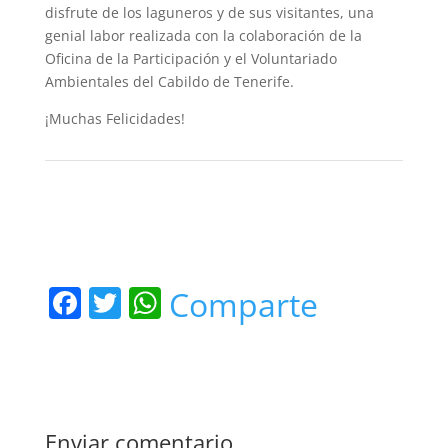
disfrute de los laguneros y de sus visitantes, una
genial labor realizada con la colaboración de la
Oficina de la Participación y el Voluntariado
Ambientales del Cabildo de Tenerife.
¡Muchas Felicidades!
F
T
W
Comparte
a
w
h
c
itt
at
e
er
s
b
A
Enviar comentario