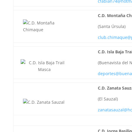
cfabian74@hotma
C.D. Montaña C
(Santa Úrsula)
club.chimaque@
C.D. Isla Baja Tr
(Buenavista del N
deportes@buenav
C.D. Zanata Sauz
(El Sauzal)
zanatasauzal@ho
C.D. Jorge Basili