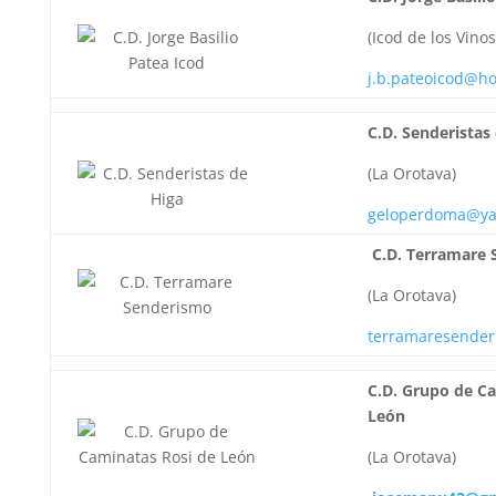
(Icod de los Vinos
j.b.pateoicod@h
C.D. Senderistas
(La Orotava)
geloperdoma@ya
C.D. Terramare
(La Orotava)
terramaresende
C.D. Grupo de C
León
(La Orotava)