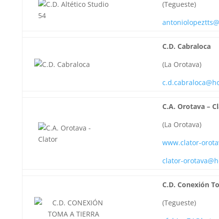
(Tegueste)
antoniolopeztts
C.D. Cabraloca
(La Orotava)
c.d.cabraloca@h
C.A. Orotava – C
(La Orotava)
www.clator-orota
clator-orotava@
C.D. Conexión To
(Tegueste)