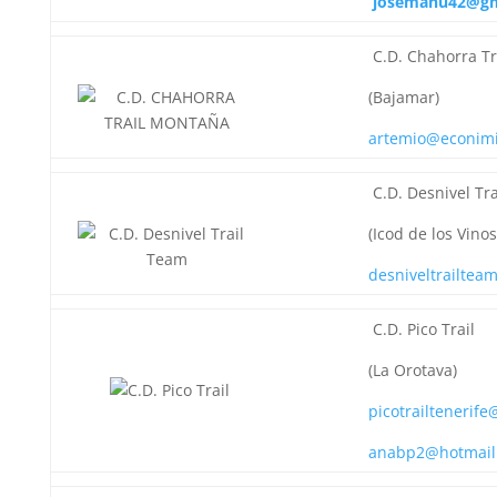
josemanu42@gm
C.D. Chahorra Tr
(Bajamar)
artemio@econimi
C.D. Desnivel Tr
(Icod de los Vinos
desniveltrailte
C.D. Pico Trail
(La Orotava)
picotrailtenerif
anabp2@hotmail