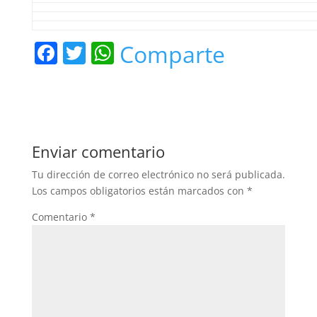
F
T
W
Comparte
a
w
h
c
itt
at
e
er
s
b
A
Enviar comentario
o
p
Tu dirección de correo electrónico no será publicada.
o
p
Los campos obligatorios están marcados con
*
k
Comentario
*