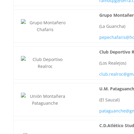
ramospg@terra.
Grupo Montañero
(La Guancha)
pepechafaris@ho
Club Deportivo 
(Los Realejos)
club.realroc@gm
U.M. Pataguanc
(El Sauzal)
pataguanche@gm
C.D.Atlético Stud