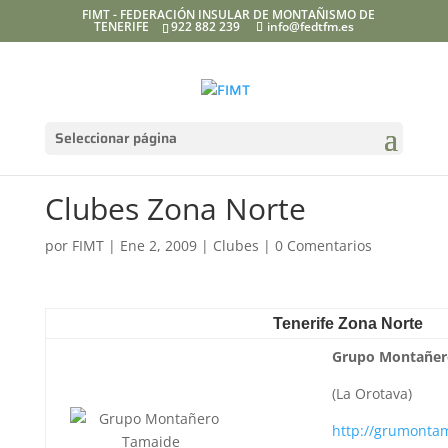
FIMT - FEDERACIÓN INSULAR DE MONTAÑISMO DE
TENERIFE
922 882 239
info@fedtfm.es
Seleccionar página
Clubes Zona Norte
por
FIMT
|
Ene 2, 2009
|
Clubes
|
0 Comentarios
Tenerife Zona Norte
Grupo Montañer
(La Orotava)
http://grumonta