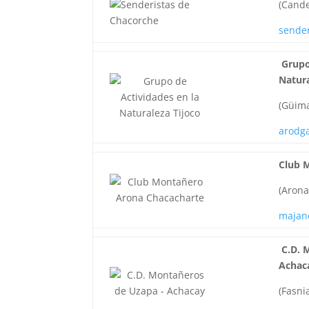
(Cande
sende
Grupo
Natura
(Güim
arodg
Club 
(Arona
majan
C.D. 
Achac
(Fasni