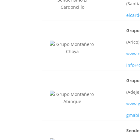
(Santi
elcar
Grupo
(Arico)
www.c
info@
Grupo
(Adeje
www.g
gmabi
Sende