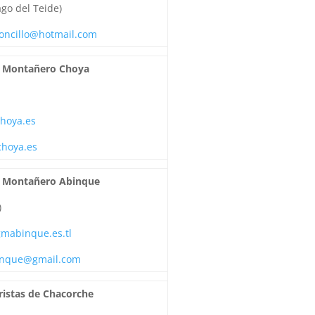
ago del Teide)
doncillo@hotmail.com
 Montañero Choya
hoya.es
choya.es
 Montañero Abinque
)
mabinque.es.tl
nque@gmail.com
ristas de Chacorche