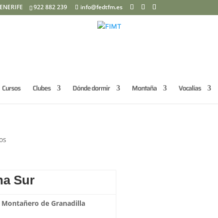
ENERIFE
922 882 239
info@fedtfm.es
Cursos
Clubes
Dónde dormir
Montaña
Vocalías
os
na Sur
 Montañero de Granadilla