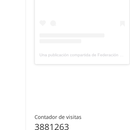
Una publicación compartida de Federación Montañismo Tenerife (@federacion_montanismo_tenerife)
Contador de visitas
3881263