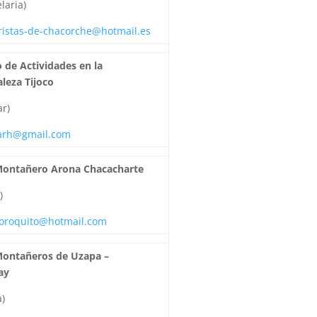
laria)
ristas-de-chacorche@hotmail.es
 de Actividades en la
leza Tijoco
ar)
arh@gmail.com
Montañero Arona Chacacharte
)
oroquito@hotmail.com
Montañeros de Uzapa –
ay
a)