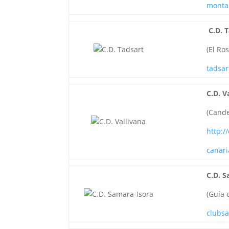
monta
C.D. 
(El Ros
tadsa
C.D. V
(Cande
http:/
canar
C.D. S
(Guía 
clubs