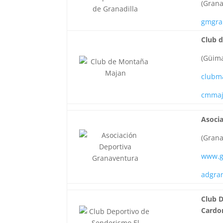
(Grana
gmgra
Club 
(Güima
clubm
cmmaj
Asoci
(Grana
www.g
adgra
Club 
Cardon