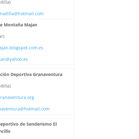
dilla)
nadilla@hotmail.com
de Montaña Majan
r)
ajan.blogspot.com.es
an@yahoo.es
ación Deportiva Granaventura
dilla)
ranaventura.org
naventura@hotmail.com
Deportivo de Senderismo El
cillo