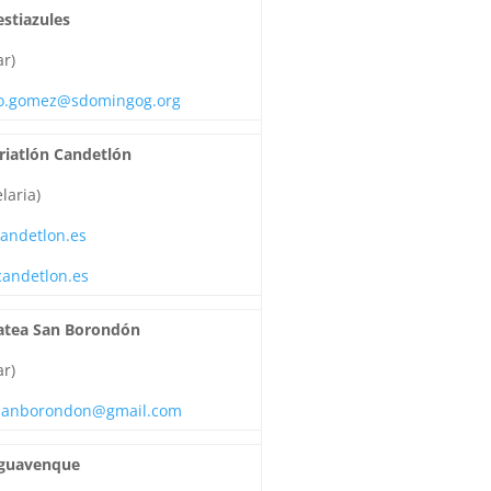
estiazules
r)
to.gomez@sdomingog.org
Triatlón Candetlón
laria)
andetlon.es
candetlon.es
Patea San Borondón
r)
sanborondon@gmail.com
Aguavenque