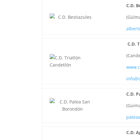
C.D. B
(Güíma
alber
C.D. 
(Cande
www.c
info@
C.D. 
(Guima
patea
C.D. 