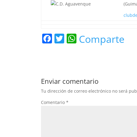
(Guima
clubd
F
T
W
Comparte
a
w
h
c
itt
at
e
er
s
b
A
Enviar comentario
o
p
Tu dirección de correo electrónico no será pub
o
p
Comentario
*
k