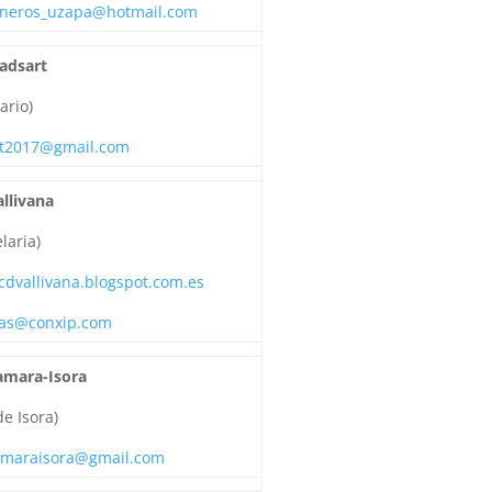
neros_uzapa@hotmail.com
Tadsart
ario)
rt2017@gmail.com
allivana
laria)
/cdvallivana.blogspot.com.es
ias@conxip.com
amara-Isora
de Isora)
amaraisora@gmail.com