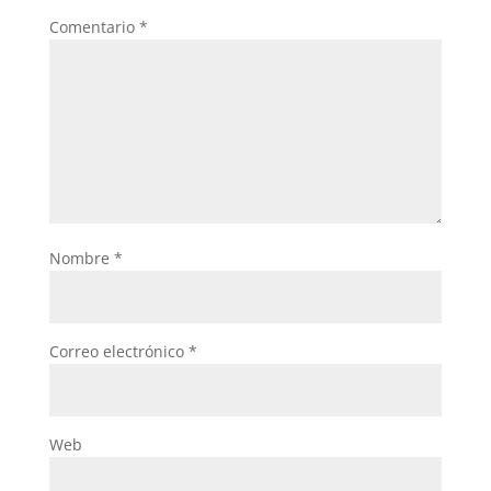
k
Comentario
*
Nombre
*
Correo electrónico
*
Web