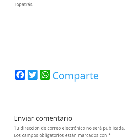
Topatrás.
F
T
W
Comparte
a
w
h
c
itt
at
e
er
s
b
A
Enviar comentario
o
p
Tu dirección de correo electrónico no será publicada.
o
p
Los campos obligatorios están marcados con
*