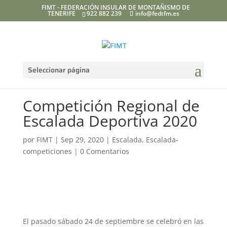
FIMT - FEDERACIÓN INSULAR DE MONTAÑISMO DE
TENERIFE
922 882 239
info@fedtfm.es
Seleccionar página
Competición Regional de
Escalada Deportiva 2020
por
FIMT
|
Sep 29, 2020
|
Escalada
,
Escalada-
competiciones
|
0 Comentarios
El pasado sábado 24 de septiembre se celebró en las