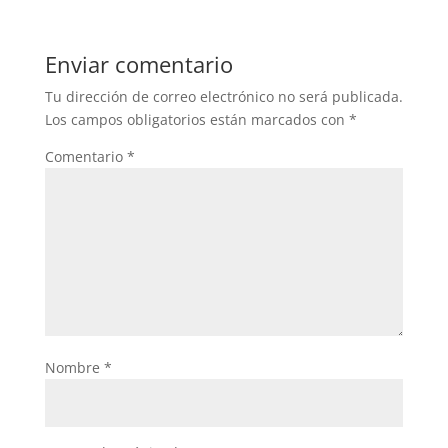
e
er
s
b
A
Enviar comentario
o
p
Tu dirección de correo electrónico no será publicada.
o
p
Los campos obligatorios están marcados con
*
k
Comentario
*
Nombre
*