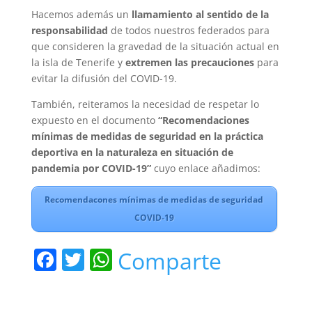
Hacemos además un
llamamiento al sentido de la
responsabilidad
de todos nuestros federados para
que consideren la gravedad de la situación actual en
la isla de Tenerife y
extremen las precauciones
para
evitar la difusión del COVID-19.
También, reiteramos la necesidad de respetar lo
expuesto en el documento
“Recomendaciones
mínimas de medidas de seguridad en la práctica
deportiva en la naturaleza en situación de
pandemia por COVID-19”
cuyo enlace añadimos:
Recomendacones mínimas de medidas de seguridad
COVID-19
F
T
W
Comparte
a
w
h
c
itt
at