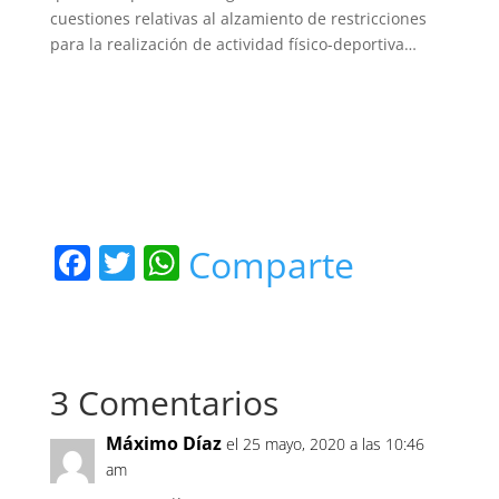
cuestiones relativas al alzamiento de restricciones
para la realización de actividad físico-deportiva…
F
T
W
Comparte
a
w
h
c
itt
at
e
er
s
3 Comentarios
b
A
o
p
Máximo Díaz
el 25 mayo, 2020 a las 10:46
o
p
am