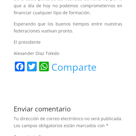
que a día de hoy no podemos comprometernos en
financiar cualquier tipo de formación.
Esperando que los buenos tiempos entre nuestras
federaciones vuelvan pronto.
El presidente
Alexander Díaz Toledo
F
T
W
Comparte
a
w
h
c
itt
at
e
er
s
b
A
Enviar comentario
o
p
Tu dirección de correo electrónico no será publicada.
o
p
Los campos obligatorios están marcados con
*
k