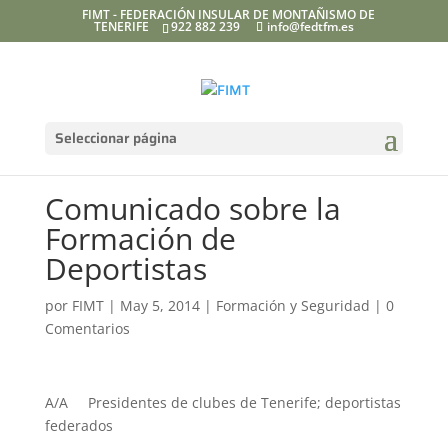
FIMT - FEDERACIÓN INSULAR DE MONTAÑISMO DE
TENERIFE
922 882 239
info@fedtfm.es
Seleccionar página
Comunicado sobre la
Formación de
Deportistas
por
FIMT
|
May 5, 2014
|
Formación y Seguridad
|
0
Comentarios
A/A Presidentes de clubes de Tenerife; d
eportistas
federados