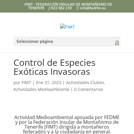
FIMT - FEDERACIÓN INSULAR DE MONTAÑISMO DE
TENERIFE
922 882 239
info@fedtfm.es
Seleccionar página
Control de Especies
Exóticas Invasoras
por
FIMT
|
Ene 31, 2023
|
Actividades Clubes
,
Actividades Medioambiente
|
0 Comentarios
Actividad Medioambiental apoyada por FEDME
y por la Federación Insular de Montañismo de
Tenerife (FIMT) dirigida a montañeros
federados y a la ciudadanía en general.