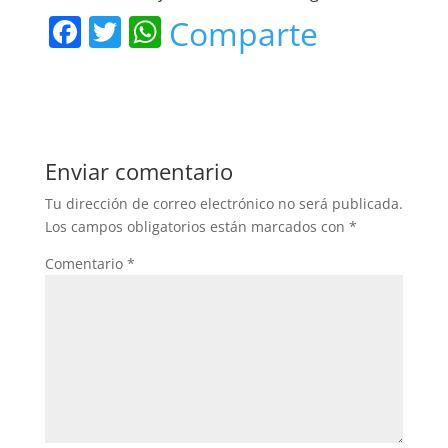
F
T
W
Comparte
a
w
h
c
itt
at
e
er
s
b
A
Enviar comentario
o
p
Tu dirección de correo electrónico no será publicada.
o
p
Los campos obligatorios están marcados con
*
k
Comentario
*